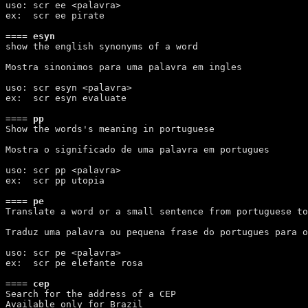
uso: scr ee <palavra>

ex:  scr ee pirate

====
 esyn 
show the english synonyms of a word

Mostra sinonimos para uma palavra em ingles

uso: scr esyn <palavra>

ex:  scr esyn evaluate

====
 pp 
Show the words's meaning in portuguese

Mostra o significado de uma palavra em portugues

uso: scr pp <palavra>

ex:  scr pp utopia

====
 pe 
Translate a word or a small sentence from portuguese to
Traduz uma palavra ou pequena frase do portugues para o
uso: scr pe <palavra>

ex:  scr pe elefante rosa

====
 cep 
Search for the address of a CEP

Available only for Brazil
