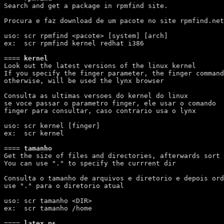
Search and get a package in rpmfind site.

Procura e faz download de um pacote no site rpmfind.net

uso: scr rpmfind <pacote> [system] [arch]

ex:  scr rpmfind kernel redhat i386

====
 kernel 
Look out the latest versions of the linux kernel

If you specify the finger parameter, the finger command
otherwise, will be used the lynx browser

Consulta as ultimas versoes do kernel do linux

se voce passar o parametro finger, ele usar o comando

finger para consultar, caso contrario usa o lynx

uso: scr kernel [finger]

ex:  scr kernel

====
 tamanho 
Get the size of files and directories, afterwards sort 
You can use "." to specify the currrent dir 

Consulta o tamanho de arquivos e diretorio e depois ord
use "." para o diretorio atual

uso: scr tamanho <DIR>

ex:  scr tamanho /home

====
 latex_ps 