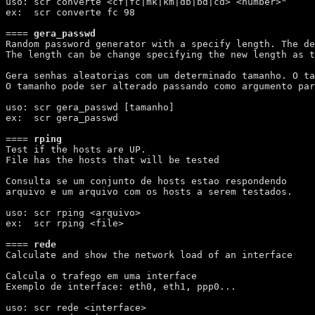
uso: scr converte <cf|fc|mk|km|db|bd|cd> <number>"

ex:  scr converte fc 98

====
 gera_passwd 
Random password generator with a specify length. The de
The length can be change specifying the new length as t
Gera senhas aleatorias com um determinado tamanho. O ta
O tamanho pode ser alterado passando como argumento par
uso: scr gera_passwd [tamanho]

ex:  scr gera_passwd

====
 rping 
Test if the hosts are UP.

File has the hosts that will be tested 

Consulta se um conjunto de hosts estao respondendo

arquivo e um arquivo com os hosts a serem testados.

uso: scr rping <arquivo>

ex:  scr rping <file>

====
 rede 
Calculate and show the network load of an interface

Calcula o trafego em uma interface

Exemplo de interface: eth0, eth1, ppp0...

uso: scr rede <interface>
