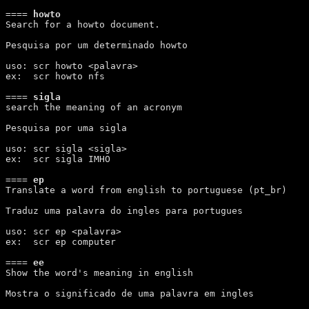
====
 howto 
Search for a howto document.

Pesquisa por um determinado howto

uso: scr howto <palavra>

ex:  scr howto nfs

====
 sigla 
search the meaning of an acronym

Pesquisa por uma sigla

uso: scr sigla <sigla>

ex:  scr sigla IMHO

====
 ep 
Translate a word from english to portuguese (pt_br)

Traduz uma palavra do ingles para portugues

uso: scr ep <palavra>

ex:  scr ep computer

====
 ee 
Show the word's meaning in english

Mostra o significado de uma palavra em ingles
