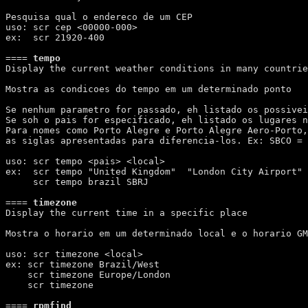
Pesquisa qual o endereco de um CEP

uso: scr cep <00000-000>

ex:  scr 21920-400

====
 tempo 
Display the current weather conditions in many countrie
Mostra as condicoes do tempo em um determinado ponto

Se nenhum parametro for passado, eh listado os possivei
Se soh o pais for especificado, eh listado os lugares n
Para nomes como Porto Alegre e Porto Alegre Aero-Porto,
as siglas apresentadas para diferencia-los. Ex: SBCO = 
uso: scr tempo <pais> <local>

ex:  scr tempo "United Kingdom"  "London City Airport"

     scr tempo brazil SBRJ

====
 timezone 
Display the current time in a specific place

Mostra o horario em um determinado local e o horario GM
uso: scr timezone <local>

ex: scr timezone Brazil/West

    scr timezone Europe/London

    scr timezone

====
 rpmfind 