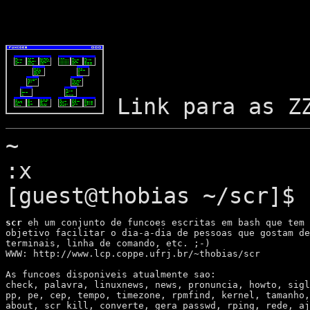
Link para as 
~
:x
[guest@thobias ~/scr]$ 
scr
 eh um conjunto de funcoes escritas em bash que tem 
objetivo facilitar o dia-a-dia de pessoas que gostam de
terminais, linha de comando, etc. ;-)

WWW: http://www.lcp.coppe.ufrj.br/~thobias/scr

As funcoes disponiveis atualmente sao:

check, palavra, linuxnews, news, pronuncia, howto, sigl
pp, pe, cep, tempo, timezone, rpmfind, kernel, tamanho,
about, scr_kill, converte, gera_passwd, rping, rede, aj