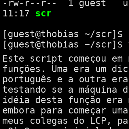
-rw-r--r-- 1 guest 
11:17
scr
[guest@thobias ~/scr]$
[guest@thobias ~/scr]$ 
Este script começou em 
funções. Uma era um dic
português e a outra era
testando se a máquina d
idéia desta função era 
embora para começar uma
meus colegas do LCP, pa