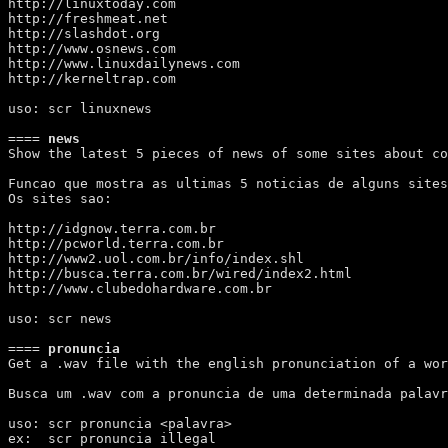
http://linuxtoday.com

http://freshmeat.net

http://slashdot.org

http://www.osnews.com

http://www.linuxdailynews.com

http://kerneltrap.com

uso: scr linuxnews

====
 news 
Show the latest 5 pieces of news of some sites about co
Funcao que mostra as ultimas 5 noticias de alguns sites
Os sites sao:

http://idgnow.terra.com.br

http://pcworld.terra.com.br

http://www2.uol.com.br/info/index.shl

http://busca.terra.com.br/wired/index2.html

http://www.clubedohardware.com.br

uso: scr news

====
 pronuncia 
Get a .wav file with the english pronunciation of a wor
Busca um .wav com a pronuncia de uma determinada palavr
uso: scr pronuncia <palavra>

ex:  scr pronuncia illegal
