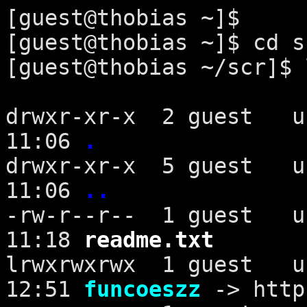
[guest@thobias ~]$
[guest@thobias ~]$ cd s
[guest@thobias ~/scr]$ 
drwxr-xr-x 2 guest
11:06
.
drwxr-xr-x 5 guest
11:06
..
-rw-r--r-- 1 guest
11:18
readme.txt
lrwxrwxrwx 1 gues
12:51
funcoeszz
-> http