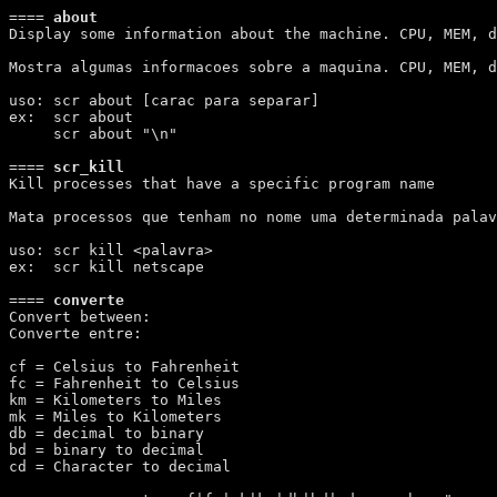
====
 about 
Display some information about the machine. CPU, MEM, d
Mostra algumas informacoes sobre a maquina. CPU, MEM, d
uso: scr about [carac para separar]

ex:  scr about

     scr about "\n"

====
 scr_kill 
Kill processes that have a specific program name

Mata processos que tenham no nome uma determinada palav
uso: scr kill <palavra>

ex:  scr kill netscape

====
 converte 
Convert between: 

Converte entre:

cf = Celsius to Fahrenheit

fc = Fahrenheit to Celsius

km = Kilometers to Miles

mk = Miles to Kilometers

db = decimal to binary

bd = binary to decimal

cd = Character to decimal
