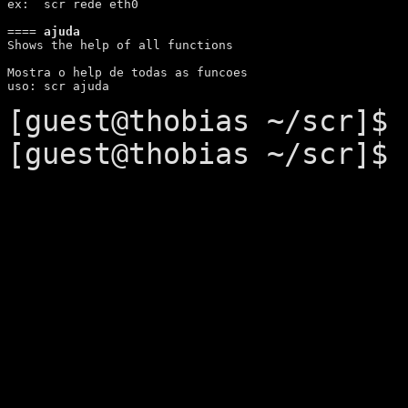
ex:  scr rede eth0

====
 ajuda
Shows the help of all functions

Mostra o help de todas as funcoes

[guest@thobias ~/scr]$
[guest@thobias ~/scr]$