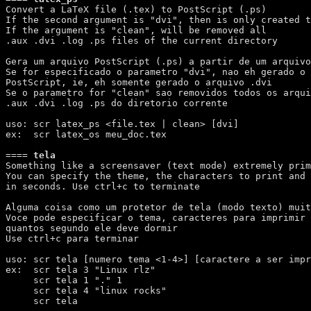
Convert a LaTeX file (.tex) to PostScript (.ps)

If the second argument is "dvi", then is only created t
If the argument is "clean", will be removed all  

.aux .dvi .log .ps files of the current directory 

Gera um arquivo PostScript (.ps) a partir de um arquivo
Se for especificado o parametro "dvi", nao eh gerado o 
PostScript, ie, eh somente gerado o arquivo .dvi

Se o parametro for "clean" sao removidos todos os arqui
.aux .dvi .log .ps do diretorio corrente

uso: scr latex_ps <file.tex | clean> [dvi]

ex:  scr latex_os meu_doc.tex

====
 tela 
Something like a screensaver (text mode) extremely prim
You can specify the theme, the characters to print and 
in seconds. Use ctrl+c to terminate

Alguma coisa como um protetor de tela (modo texto) muit
Voce pode especificar o tema, caracteres para imprimir 
quantos segundo ele deve dormir

Use ctrl+c para terminar

uso: scr tela [numero tema <1-4>] [caractere a ser impr
ex:  scr tela 3 "Linux rlz"

     scr tela 1 "." 1

     scr tela 4 "linux rocks"

     scr tela
