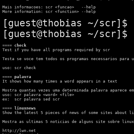
Mais informacoes: scr <funcao>   --help

[guest@thobias ~/scr]$
[guest@thobias ~/scr]$ 
====
 check 
Test if you have all programs required by scr

Testa se voce tem todos os programas necessarios para u
uso: scr check

====
 palavra 
It shows how many times a word appears in a text 

Mostra quantas vezes uma determinada palavra aparece em
uso: scr palavra <word> <file>

ex:  scr palavra sed scr

====
 linuxnews 
Show the latest 5 pieces of news of some sites about li
Mostra as ultimas 5 noticias de alguns site sobre linux
http://lwn.net
